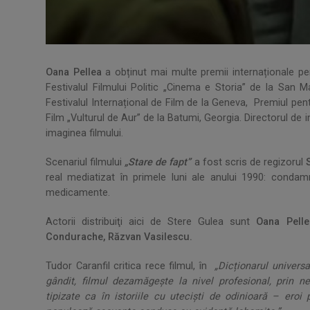
Oana Pellea
a obținut mai multe premii internaționale pen
Festivalul Filmului Politic „Cinema e Storia” de la San M
Festivalul Internațional de Film de la Geneva, Premiul pentr
Film „Vulturul de Aur” de la Batumi, Georgia. Directorul de
imaginea filmului.
Scenariul filmului
„Stare de fapt”
a fost scris de regizorul
S
real mediatizat în primele luni ale anului 1990: conda
medicamente.
Actorii distribuiţi aici de Stere Gulea sunt
Oana Pelle
Condurache, Răzvan Vasilescu.
Tudor Caranfil critica rece filmul, în
„Dicționarul universa
gândit, filmul dezamăgește la nivel profesional, prin n
tipizate ca în istoriile cu uteciști de odinioară – eroi