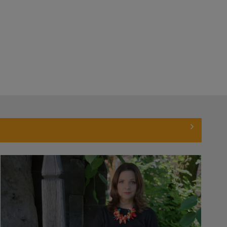
Kyrie Mendél este un artist complex,
actor, ...
ANGELA
Angela Avram lucrează
AVRAM
pentru TVR din anul ...