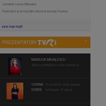
care s-au ...
Jurnalist Lucian Băbeanu
Realizator şi producător Monica Ancuţa-Tiuntiuc
FILMUL
Săptămână de
ROMÂNESC
săptămână, TVR
LA TVRI
Internaţional ...
vezi mai mult
PREZENTATORI
MĂRIUCA MIHĂILESCU
Măriuca Mihăilescu este jurnalist la ...
CORINA
În prezent, este gazda
DOBRE
emisiunii "A doua ...