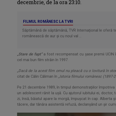
decembrie, de la ora 23:10.
FILMUL ROMÂNESC LA TVRI
Săptămână de săptămână, TVR Internaţional le oferă tel
românească de aur şi cu noul val ...
„Stare de fapt”
a fost recompensat cu şase premii UCIN î
cel mai bun film străin în 1997.
„Dacă de la acest film omul nu pleacă cu o lovitură în st
citat de Călin Căliman în
„Istoria filmului românesc (1897-
Pe 21 decembrie 1989, în timpul demonstraţiilor împotriva 
un adolescent rănit la uşă. Cu ajutorul iubitului ei, doctor, 
zi, însă, băiatul apare la morgă, împuşcat în cap. Alberta 
tăcere, dar tânăra asistentă refuză, declanşând un şir cumpl