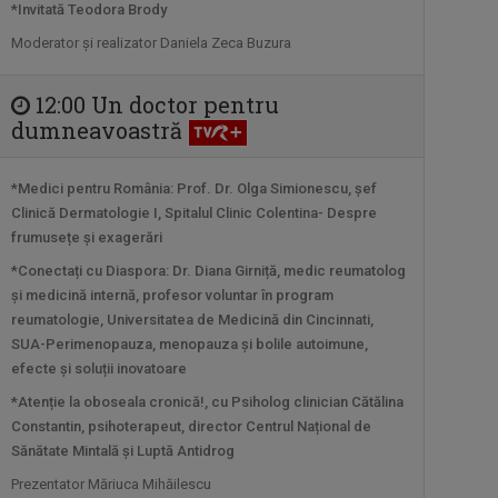
Prin această serie de emisiuni,
*Invitată Teodora Brody
Televiziunea ...
Moderator şi realizator Daniela Zeca Buzura
LA UN PAS DE ROMÂNIA
12:00 Un doctor pentru
Singura emisiune tv dedicată românilor
dumneavoastră
care ...
*Medici pentru România: Prof. Dr. Olga Simionescu, șef
Clinică Dermatologie I, Spitalul Clinic Colentina- Despre
LUMEA
Una dintre cele mai
frumusețe și exagerări
ŞI NOI
longevive producţii ale ...
*Conectați cu Diaspora: Dr. Diana Girniță, medic reumatolog
și medicină internă, profesor voluntar în program
reumatologie, Universitatea de Medicină din Cincinnati,
INFO DIASPORA
SUA-Perimenopauza, menopauza și bolile autoimune,
Este principalul program informativ al
efecte și soluții inovatoare
TVR ...
*Atenție la oboseala cronică!, cu Psiholog clinician Cătălina
Constantin, psihoterapeut, director Centrul Național de
A DOUA EMIGRARE
Sănătate Mintală și Luptă Antidrog
Povești spectaculoase ale românilor
Prezentator Măriuca Mihăilescu