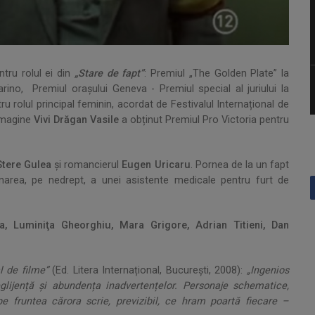
tru rolul ei din
„Stare de fapt”
: Premiul „The Golden Plate” la
arino, Premiul orașului Geneva - Premiul special al juriului la
u rolul principal feminin, acordat de Festivalul Internațional de
 imagine
Vivi Drăgan Vasile
a obținut Premiul Pro Victoria pentru
tere Gulea
și romancierul
Eugen Uricaru
. Pornea de la un fapt
mnarea, pe nedrept, a unei asistente medicale pentru furt de
a, Luminiţa Gheorghiu, Mara Grigore, Adrian Titieni, Dan
l de filme”
(Ed. Litera Internațional, București, 2008):
„Ingenios
eglijență și abundența inadvertențelor. Personaje schematice,
 pe fruntea cărora scrie, previzibil, ce hram poartă fiecare –