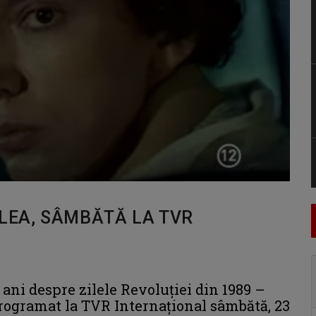
LLEA, SÂMBĂTĂ LA TVR
 ani despre zilele Revoluţiei din 1989 –
 programat la TVR Internaţional sâmbătă, 23