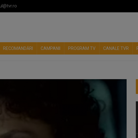
ul@tvr.ro
RECOMANDĂRI
CAMPANII
PROGRAM TV
CANALE TVR