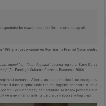
espectatorilor ocazia unor reîntâlniri cu cinematografia
n 1996 şi a fost propunerea României la Premiul Oscar pentru
omac, atunci l-am făcut degeaba”
, spunea regizorul
Stere Gulea
2000)
” (Ed. Fundației Culturale Române, București, 2000).
regimului comunist, Alberta, asistentă medicală, se trezeşte cu
tânăra îl duce la spital, unde i se dau îngrijirile necesare. A doua
şi prietenul ei sunt presaţi de Securitate să treacă povestea sub
it de ameninţări şi violenţe cărora va trebui să le ţină piept.