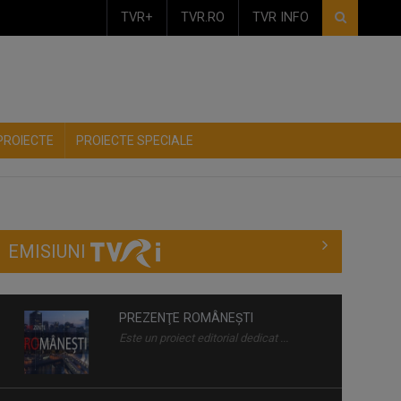
TVR+
TVR.RO
TVR INFO
PROIECTE
PROIECTE SPECIALE
EMISIUNI
PREZENŢE ROMÂNEŞTI
Este un proiect editorial dedicat ...