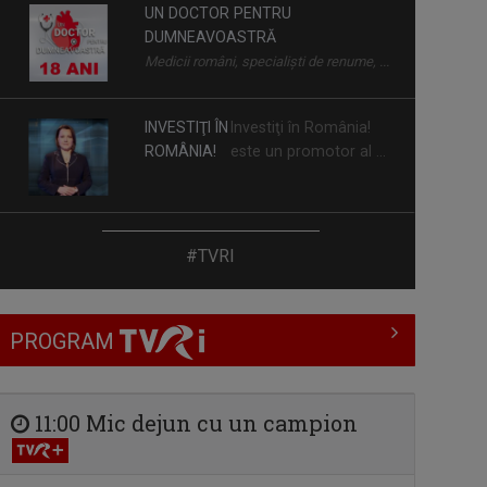
UN DOCTOR PENTRU
DUMNEAVOASTRĂ
Medicii români, specialiști de renume, ...
INVESTIŢI ÎN
Investiţi în România!
ROMÂNIA!
este un promotor al ...
ARTICOLUL VII
#TVRI
Pornim de la Articolul VII al Constituţiei
...
PROGRAM
TERASA URBANĂ
Muzica de calitate, invitații speciali, ...
11:00 Mic dejun cu un campion
DISCOVER ROMANIA