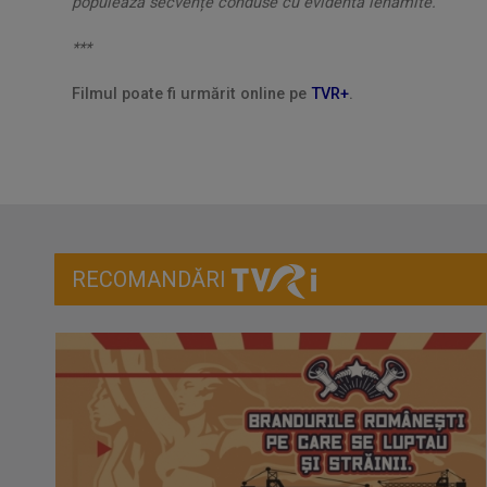
populează secvențe conduse cu evidentă lehamite.”
***
Filmul poate fi urmărit online pe
TVR+
.
RECOMANDĂRI