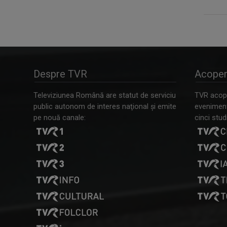
Despre TVR
Acoper
Televiziunea Română are statut de serviciu
TVR acope
public autonom de interes naţional şi emite
evenimente
pe nouă canale:
cinci studi