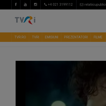
+4 021 3199112
relatiicupublic
TVR.RO
TVRI
EMISIUNI
PREZENTATORI
FILME