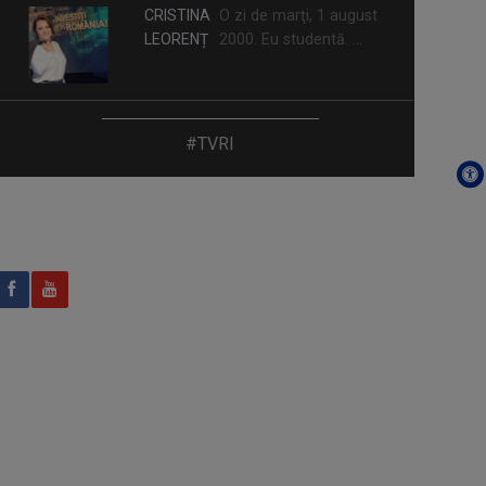
CRISTINA
O zi de marţi, 1 august
LEORENȚ
2000. Eu studentă. ...
ANA MARIA GHIUR
#TVRI
Anul 2011 a fost decisiv pentru mine.
Din luna ...
MIHAELA CRĂCIUN
Mihaela Crăciun (n. 1970, Reuseni,
Suceava) ...
BOGDAN STĂNESCU
În 2022, Bogdan Stănescu a fost gazda
...
KYRIE MENDÉL