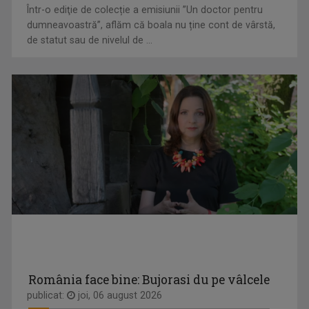
Într-o ediţie de colecție a emisiunii ”Un doctor pentru
dumneavoastră”, aflăm că boala nu ține cont de vârstă,
de statut sau de nivelul de ...
INVESTIŢI ÎN
Investiţi în România! este un promotor
KYRIE MENDÉL
ROMÂNIA!
al ...
Kyrie Mendél este un artist complex, actor, ...
România face bine: Bujorasi du pe vâlcele
publicat:
joi, 06 august 2026