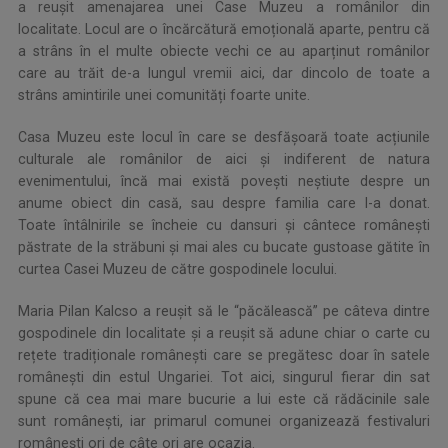
a reușit amenajarea unei Case Muzeu a românilor din
localitate. Locul are o încărcătură emoțională aparte, pentru că
a strâns în el multe obiecte vechi ce au aparținut românilor
care au trăit de-a lungul vremii aici, dar dincolo de toate a
strâns amintirile unei comunități foarte unite.
Casa Muzeu este locul în care se desfășoară toate acțiunile
culturale ale românilor de aici și indiferent de natura
evenimentului, încă mai există povești neștiute despre un
anume obiect din casă, sau despre familia care l-a donat.
Toate întâlnirile se încheie cu dansuri și cântece românești
păstrate de la străbuni și mai ales cu bucate gustoase gătite în
curtea Casei Muzeu de către gospodinele locului.
Maria Pilan Kalcso a reușit să le “păcălească” pe câteva dintre
gospodinele din localitate și a reușit să adune chiar o carte cu
rețete tradiționale românești care se pregătesc doar în satele
românești din estul Ungariei. Tot aici, singurul fierar din sat
spune că cea mai mare bucurie a lui este că rădăcinile sale
sunt româneşti, iar primarul comunei organizează festivaluri
româneşti ori de câte ori are ocazia.