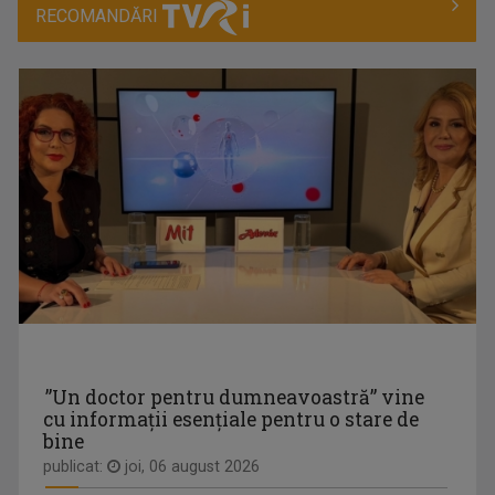
INFO DIASPORA
RECOMANDĂRI
MIHAELA CRĂCIUN
Este principalul program informativ al TVR ...
Mihaela Crăciun (n. 1970, Reuseni, Suceava) ...
PREZENŢE ROMÂNEŞTI
CRISTINA
O zi de marţi, 1 august 2000. Eu studentă.
Este un proiect editorial dedicat ...
LEORENȚ
...
”Un doctor pentru dumneavoastră” vine
cu informații esențiale pentru o stare de
bine
publicat:
joi, 06 august 2026