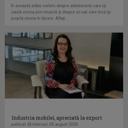
CORINA DOBRE
În prezent, este gazda emisiunii "A doua ...
În această ediție vorbim despre adolescenți care își
caută vocea prin muzică și despre un sat care încă își
poartă istoria în tăcere. Aflați ...
MĂRIUCA MIHĂILESCU
Măriuca Mihăilescu este jurnalist la ...
Industria mobilei, apreciată la export
publicat:
miercuri, 05 august 2026