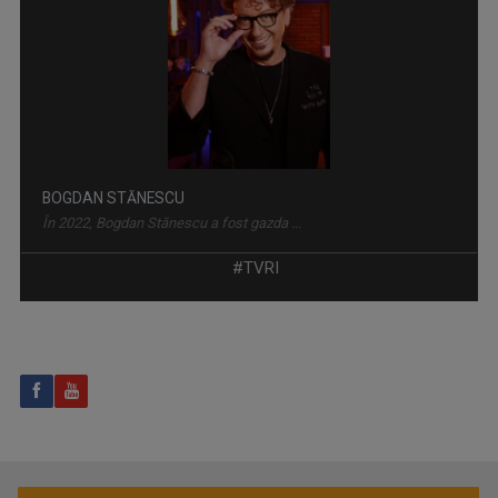
ARTICOLUL VII
BOGDAN STĂNESCU
Pornim de la Articolul VII al Constituţiei ...
În 2022, Bogdan Stănescu a fost gazda ...
#TVRI