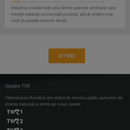
Industria mobilei este unul dintre puţinele sectoare care
menţin balanţa comercială pozitivă, adică vindem mai
mult pe pieţele externe decât ...
#TVRI
Despre TVR
Televiziunea Română are statut de serviciu public autonom de
interes naţional şi emite pe nouă canale: