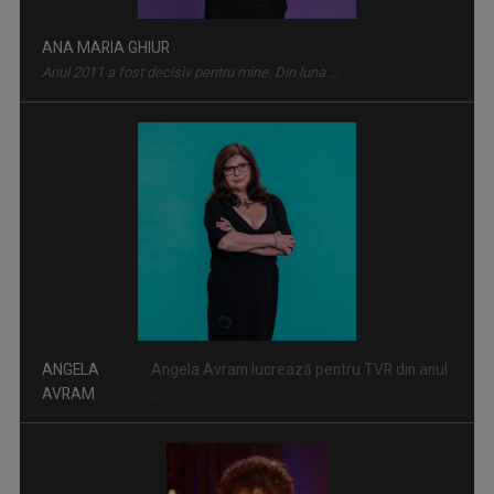
TERASA URBANĂ
ANA MARIA GHIUR
Muzica de calitate, invitații speciali, ...
Anul 2011 a fost decisiv pentru mine. Din luna ...
UN DOCTOR PENTRU DUMNEAVOASTRĂ
ANGELA
Angela Avram lucrează pentru TVR din anul
Medicii români, specialiști de renume, ...
AVRAM
...