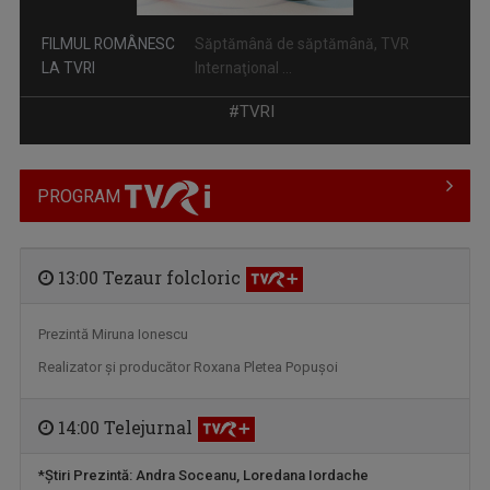
FILMUL ROMÂNESC
Săptămână de săptămână, TVR
LA TVRI
Internaţional ...
#TVRI
PROGRAM
13:00 Tezaur folcloric
Prezintă Miruna Ionescu
A DOUA EMIGRARE
Realizator şi producător Roxana Pletea Popuşoi
Povești spectaculoase ale românilor care s-au ...
14:00 Telejurnal
*Ştiri
Prezintă: Andra Soceanu, Loredana Iordache