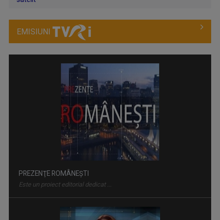
EMISIUNI
PREZENŢE ROMÂNEŞTI
Este un proiect editorial dedicat ...