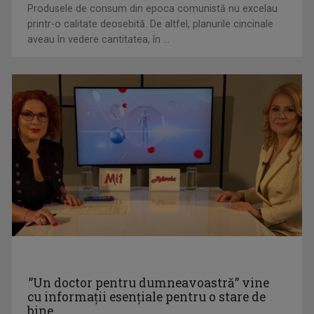
Produsele de consum din epoca comunistă nu excelau
printr-o calitate deosebită. De altfel, planurile cincinale
aveau în vedere cantitatea, în ...
LA UN PAS DE ROMÂNIA
Singura emisiune tv dedicată românilor care ...
MĂRIUCA MIHĂILESCU
Măriuca Mihăilescu este jurnalist la ...
”Un doctor pentru dumneavoastră” vine
cu informații esențiale pentru o stare de
KYRIE MENDÉL
bine