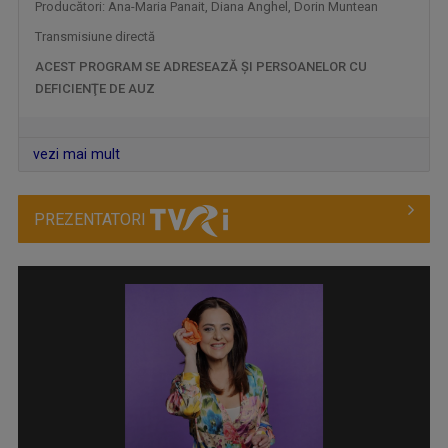
Producători: Ana-Maria Panait, Diana Anghel, Dorin Muntean
Transmisiune directă
ACEST PROGRAM SE ADRESEAZĂ ŞI PERSOANELOR CU
DEFICIENŢE DE AUZ
vezi mai mult
DISCOVER ROMANIA
Prin această serie de emisiuni, Televiziunea ...
PREZENTATORI