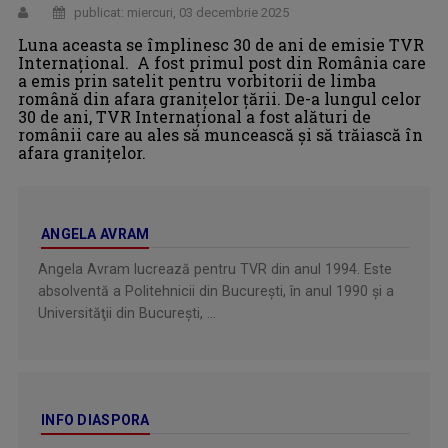
publicat: miercuri, 03 decembrie 2025
Luna aceasta se împlinesc 30 de ani de emisie TVR
Internaţional. A fost primul post din România care
a emis prin satelit pentru vorbitorii de limba
română din afara graniţelor ţării. De-a lungul celor
30 de ani, TVR Internaţional a fost alături de
românii care au ales să muncească şi să trăiască în
afara graniţelor.
ANGELA AVRAM
Angela Avram lucrează pentru TVR din anul 1994. Este
absolventă a Politehnicii din Bucureşti, în anul 1990 şi a
Universităţii din Bucureşti, ...
INFO DIASPORA