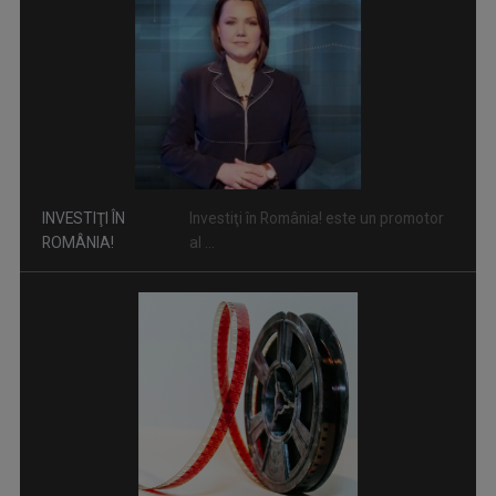
INVESTIŢI ÎN
Investiţi în România! este un promotor
ROMÂNIA!
al ...