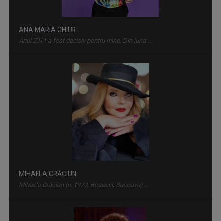
INFO DIASPORA
Este principalul program informativ al TVR ...
ANA MARIA GHIUR
Anul 2011 a fost decisiv pentru mine. Din luna ...
LUMEA ŞI NOI
Una dintre cele mai longevive producţii ale ...
MIHAELA CRĂCIUN
Mihaela Crăciun (n. 1970, Reuseni, Suceava) ...