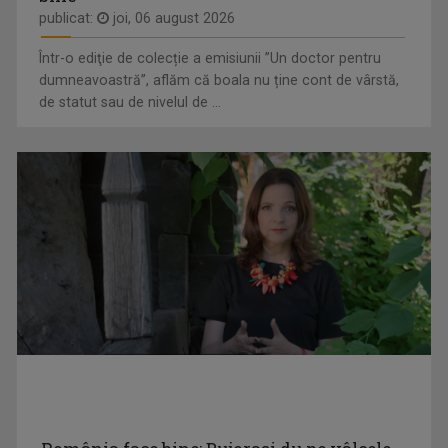
Kyrie Mendél este un artist complex, actor, ...
publicat:
joi, 06 august 2026
Într-o ediţie de colecție a emisiunii ”Un doctor pentru
dumneavoastră”, aflăm că boala nu ține cont de vârstă,
de statut sau de nivelul de ...
CRISTINA
O zi de marţi, 1 august 2000. Eu studentă.
LEORENȚ
...