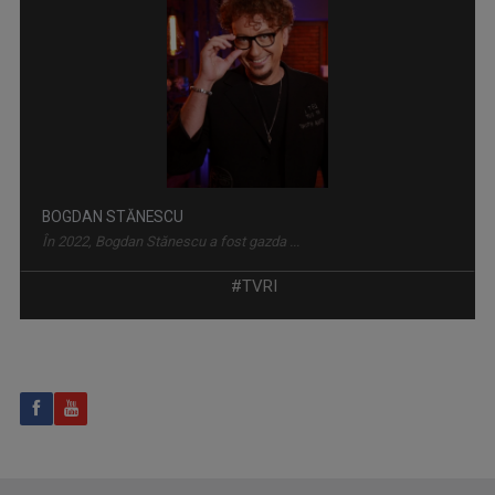
ARTICOLUL VII
Pornim de la Articolul VII al Constituţiei ...
BOGDAN STĂNESCU
În 2022, Bogdan Stănescu a fost gazda ...
#TVRI
UN DOCTOR PENTRU DUMNEAVOASTRĂ
Medicii români, specialiști de renume, ...