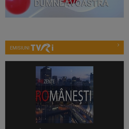
EMISIUNI
PREZENŢE ROMÂNEŞTI
Este un proiect editorial dedicat ...