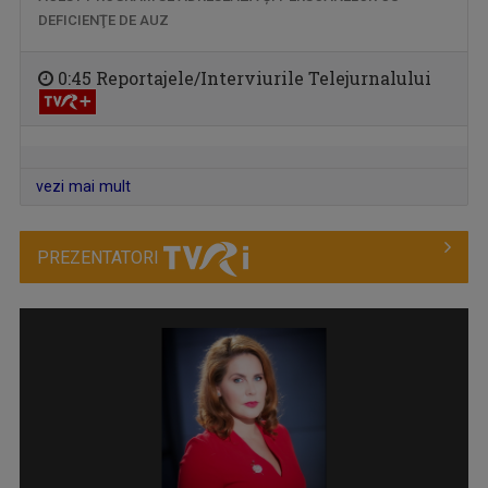
Este principalul program informativ al TVR ...
DEFICIENŢE DE AUZ
0:45 Reportajele/Interviurile Telejurnalului
vezi mai mult
PREZENTATORI
MĂRIUCA MIHĂILESCU
ARTICOLUL VII
Măriuca Mihăilescu este jurnalist la ...
Pornim de la Articolul VII al Constituţiei ...