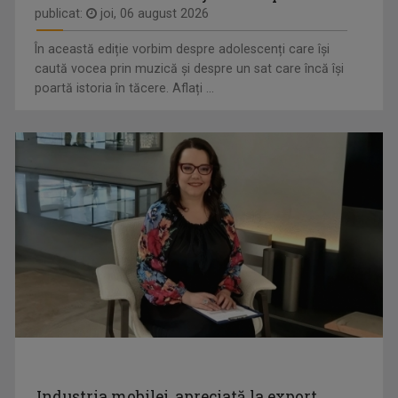
publicat:
joi, 06 august 2026
ANGELA
Angela Avram lucrează pentru TVR din anul
În această ediție vorbim despre adolescenți care își
AVRAM
...
caută vocea prin muzică și despre un sat care încă își
poartă istoria în tăcere. Aflați ...
Industria mobilei, apreciată la export