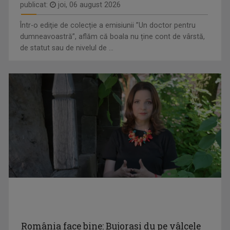
publicat:
joi, 06 august 2026
Într-o ediţie de colecție a emisiunii ”Un doctor pentru
dumneavoastră”, aflăm că boala nu ține cont de vârstă,
de statut sau de nivelul de ...
CORINA DOBRE
În prezent, este gazda emisiunii "A doua ...
România face bine: Bujorasi du pe vâlcele