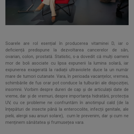
Soarele are rol esențial în producerea vitaminei D, iar o
deficiență predispune la dezvoltarea cancerelor de sân,
ovarian, colon, prostată. Statistic, s-a dovedit că mulți oameni
mor de boli asociate cu lipsa expunerii la lumina solară, iar
expunerea exagerată la radiații ultraviolete duce la un număr
mare de tumori cutanate. Vara, în perioada vacanțelor, vremea,
schimbările de fus orar pot conduce la tulburări ale dispoziției,
insomnii. Vorbim despre dureri de cap și de articulații date de
vreme, dar și de vremuri, despre importanța hidratării, protecția
UV, cu ce probleme ne confruntăm în anotimpul cald (de la
înțepături de insecte până la enterocolite, infecții genitale, ale
pielii, alergii sau arsuri solare), cum le prevenim, dar și cum ne
menținem sănătatea și frumusețea vara.