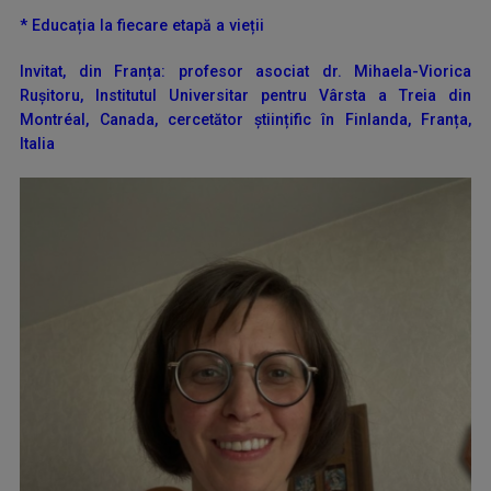
*
Educa
ț
ia la fiecare etapă a vie
ț
ii
Invitat, din Fran
ț
a:
profesor asociat
dr. Mihaela-Viorica
Ru
ș
itoru, Institutul Universitar pentru Vârsta a Treia din
Montréal, Canada, cercetător
științific
în Finlanda, Fran
ț
a,
Italia