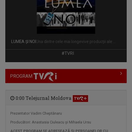
LA UN PAS DE ROMÂNIA
Singura emisiune tv dedicată românilor care ...
#TVRI
PROGRAM
0:00 Telejurnal Moldova
Prezentator Vadim Cheptănaru
Producători: Anastasia Ciuleacu şi Mihaela Ursu
INFO DIASPORA
ACEST PROGRAM SE ADRESEAZĂ ŞI PERSOANELOR CU