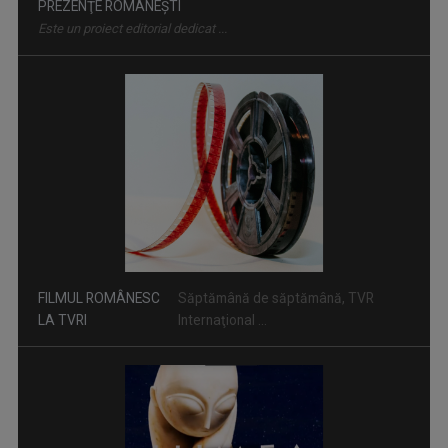
FILMUL ROMÂNESC
Săptămână de săptămână, TVR
LA TVRI
Internaţional ...
LUMEA ŞI NOI
Una dintre cele mai longevive producţii ale ...