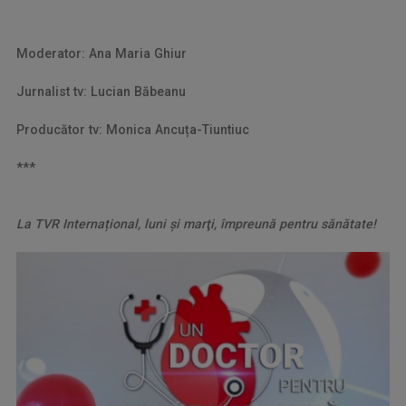
Moderator: Ana Maria Ghiur
Jurnalist tv: Lucian Băbeanu
Producător tv: Monica Ancu
ț
a-Tiuntiuc
***
La TVR Interna
ț
ional, luni şi marţi, împreună pentru sănătate!