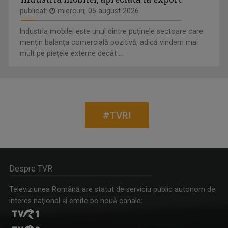
publicat:
miercuri, 05 august 2026
Industria mobilei este unul dintre puţinele sectoare care
menţin balanţa comercială pozitivă, adică vindem mai
mult pe pieţele externe decât ...
#TVRI
Despre TVR
Televiziunea Română are statut de serviciu public autonom de
interes naţional şi emite pe nouă canale: