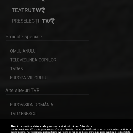
PRESELECȚII
Proiecte speciale
OMUL ANULUI
TELEVIZIUNEA COPIILOR
TVR65
EUROPA VIITORULUI
Alte site-uri TVR
EUROVISION ROMÂNIA
TVR#ENESCU
CERBUL DE AUR
Nouă ne pasă ca datele tale personale să rămână confidențiale
Noi și partenerii noștri
657
stocăm și/sau accesăm informații pe dispozitivul dvs., precum identificatorii cookie unici pentru prelucrarea datelor cu
caracter personal. Puteți accepta sau gestiona alegerile dvs. făcând clic mai jos sau în orice moment, pe pagina cu politica de confidențialitate.