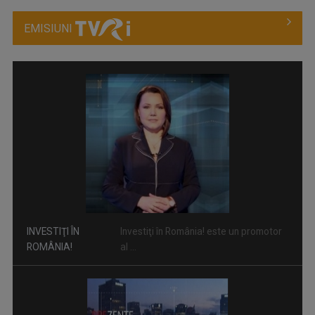
EMISIUNI
INVESTIŢI ÎN
Investiţi în România! este un promotor
ROMÂNIA!
al ...
PREZENŢE ROMÂNEŞTI
Este un proiect editorial dedicat ...