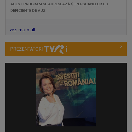
ACEST PROGRAM SE ADRESEAZĂ ŞI PERSOANELOR CU
DEFICIENŢE DE AUZ
vezi mai mult
PREZENTATORI
TERASA URBANĂ
CRISTINA
O zi de marţi, 1 august 2000. Eu studentă.
Muzica de calitate, invitații speciali, ...
LEORENȚ
...