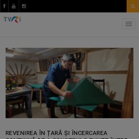
REVENIREA ÎN ȚARĂ ȘI ÎNCERCAREA