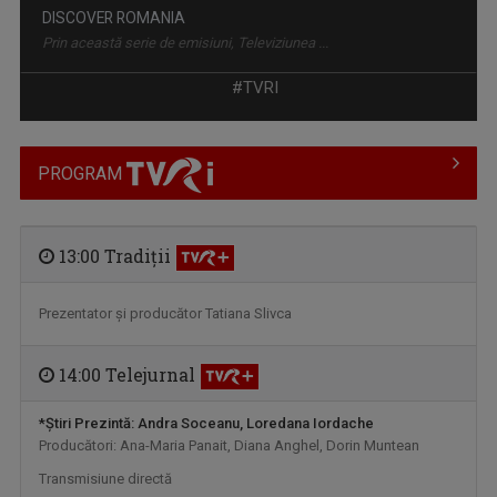
UN DOCTOR PENTRU DUMNEAVOASTRĂ
Medicii români, specialiști de renume, ...
#TVRI
PROGRAM
13:00 Tradiţii
Prezentator şi producător Tatiana Slivca
LA UN PAS DE ROMÂNIA
14:00 Telejurnal
Singura emisiune tv dedicată românilor care ...
*Ştiri
Prezintă: Andra Soceanu, Loredana Iordache
Producători: Ana-Maria Panait, Diana Anghel, Dorin Muntean
Transmisiune directă