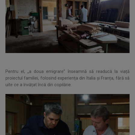
Pentru el, „a doua emigrare” înseamnă să readucă la viață
proiectul familiei, folosind experiența din Italia și Franța, fără să
uite ce a învățat încă din copilărie.