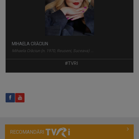
LUMEA ŞI NOI
Una dintre cele mai longevive producţii ale ...
ANA MARIA GHIUR
Anul 2011 a fost decisiv pentru mine. Din luna ...
#TVRI
A DOUA EMIGRARE
RECOMANDĂRI
Povești spectaculoase ale românilor care s-au ...
BOGDAN STĂNESCU