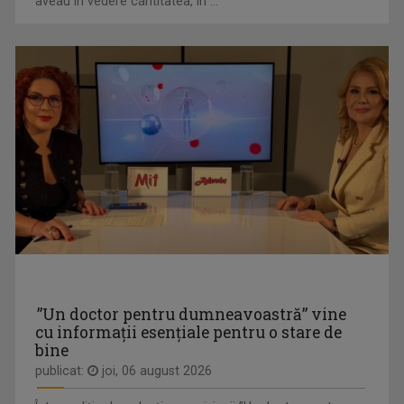
aveau în vedere cantitatea, în ...
CORINA DOBRE
În prezent, este gazda emisiunii "A doua ...
”Un doctor pentru dumneavoastră” vine
cu informații esențiale pentru o stare de
bine
KYRIE MENDÉL
publicat:
joi, 06 august 2026
Kyrie Mendél este un artist complex, actor, ...