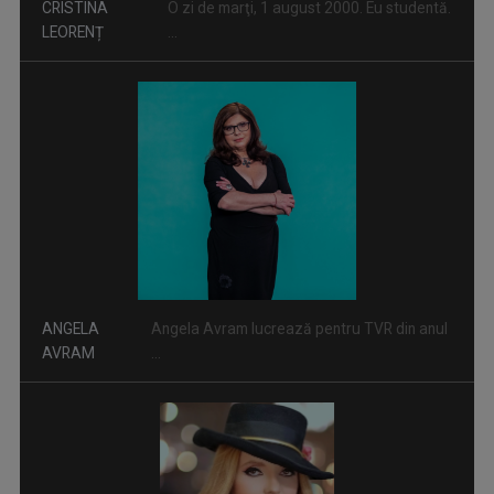
INFO DIASPORA
ANGELA
Angela Avram lucrează pentru TVR din anul
Este principalul program informativ al TVR ...
AVRAM
...
FILMUL ROMÂNESC
Săptămână de săptămână, TVR
MIHAELA CRĂCIUN
LA TVRI
Internaţional ...
Mihaela Crăciun (n. 1970, Reuseni, Suceava) ...