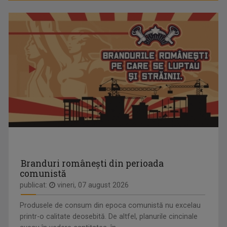
În 2022, Bogdan Stănescu a fost gazda ...
ARTICOLUL VII
Pornim de la Articolul VII al Constituţiei ...
MĂRIUCA MIHĂILESCU
Măriuca Mihăilescu este jurnalist la ...
Branduri românești din perioada
comunistă
publicat:
vineri, 07 august 2026
Produsele de consum din epoca comunistă nu excelau
printr-o calitate deosebită. De altfel, planurile cincinale