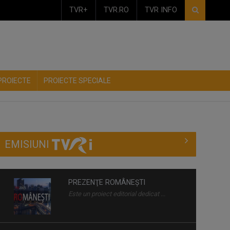
TVR+
TVR.RO
TVR INFO
PROIECTE
PROIECTE SPECIALE
PREZENŢE ROMÂNEŞTI
Este un proiect editorial dedicat ...
EMISIUNI
INVESTIŢI ÎN
Investiţi în România!
ROMÂNIA!
este un promotor al ...