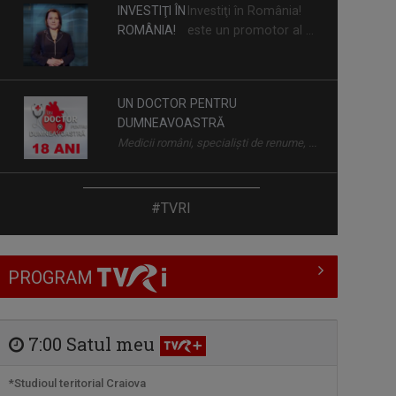
UN DOCTOR PENTRU
DUMNEAVOASTRĂ
Medicii români, specialiști de renume, ...
FILMUL
Săptămână de
ROMÂNESC
săptămână, TVR
LA TVRI
Internaţional ...
INFO DIASPORA
#TVRI
Este principalul program informativ al
TVR ...
PROGRAM
DISCOVER ROMANIA
Prin această serie de emisiuni,
Televiziunea ...
7:00 Satul meu
*Studioul teritorial Craiova
TERASA URBANĂ