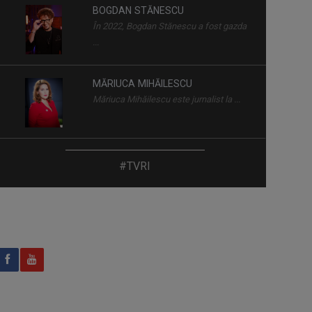
care s-au ...
MĂRIUCA MIHĂILESCU
Măriuca Mihăilescu este jurnalist la ...
MIHAELA CRĂCIUN
Mihaela Crăciun (n. 1970, Reuseni,
Suceava) ...
KYRIE MENDÉL
#TVRI
Kyrie Mendél este un artist complex,
actor, ...
CRISTINA
O zi de marţi, 1 august
LEORENȚ
2000. Eu studentă. ...
ANGELA
Angela Avram lucrează