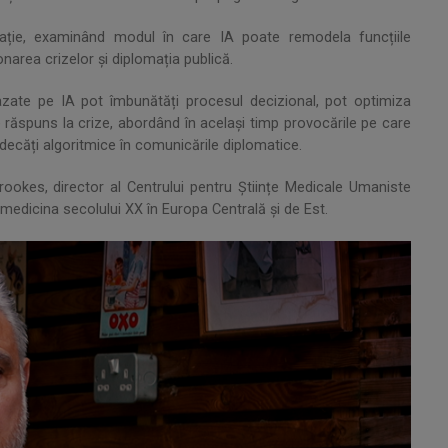
plomație, examinând modul în care IA poate remodela funcțiile
onarea crizelor și diplomația publică.
zate pe IA pot îmbunătăți procesul decizional, pot optimiza
 răspuns la crize, abordând în același timp provocările pe care
judecăți algoritmice în comunicările diplomatice.
ookes, director al Centrului pentru Științe Medicale Umaniste
medicina secolului XX în Europa Centrală și de Est.