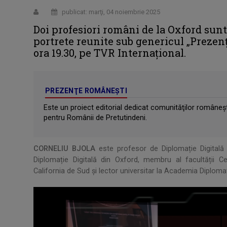
publicat: marţi, 04 noiembrie 2025
Doi profesiori români de la Oxford sunt 
portrete reunite sub genericul „Prezenț
ora 19.30, pe TVR Internațional.
PREZENŢE ROMÂNEŞTI
Este un proiect editorial dedicat comunităţilor româneşti
pentru Românii de Pretutindeni.
CORNELIU BJOLA
este profesor de Diplomație Digitală 
Diplomație Digitală din Oxford, membru al facultății Cen
California de Sud și lector universitar la Academia Diplomat