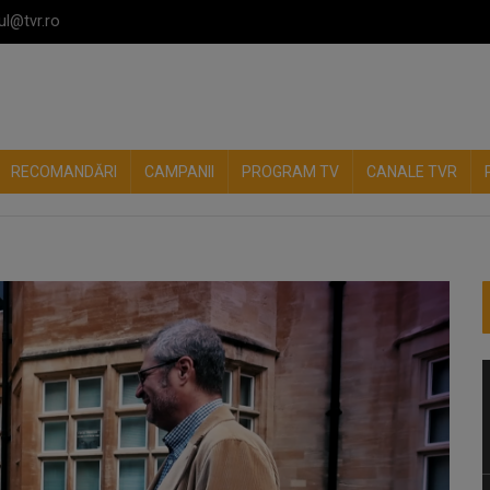
ul@tvr.ro
RECOMANDĂRI
CAMPANII
PROGRAM TV
CANALE TVR