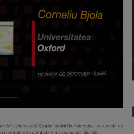
gitale asupra desfășurării activității diplomației, cu un interes
le și metodele de combatere a propagandei digitale.