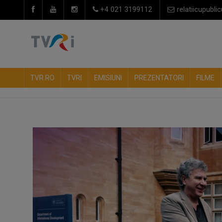
+4 021 3199112
relatiicupublic
TVR.RO
TVRI
EMISIUNI
PREZENTATORI
FILME