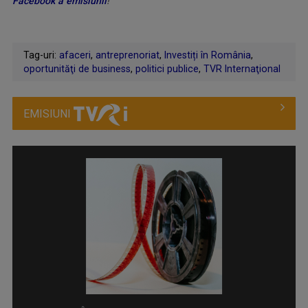
Facebook a emisiunii
!
Tag-uri:
afaceri
,
antreprenoriat
,
Investiți în România
,
oportunităţi de business
,
politici publice
,
TVR Internaţional
EMISIUNI