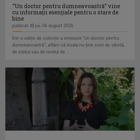
”Un doctor pentru dumneavoastră” vine
cu informații esențiale pentru o stare de
bine
publicat:
joi, 06 august 2026
MĂRIUCA MIHĂILESCU
Măriuca Mihăilescu este jurnalist la ...
Într-o ediţie de colecție a emisiunii ”Un doctor pentru
dumneavoastră”, aflăm că boala nu ține cont de vârstă,
de statut sau de nivelul de ...
CRISTINA
O zi de marţi, 1 august 2000. Eu studentă.
LEORENȚ
...