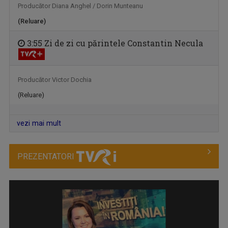
ROMÂNIA!
al ...
Producător Diana Anghel / Dorin Munteanu
(Reluare)
3:55 Zi de zi cu părintele Constantin Necula
Producător Victor Dochia
(Reluare)
vezi mai mult
INFO DIASPORA
Este principalul program informativ al TVR ...
PREZENTATORI