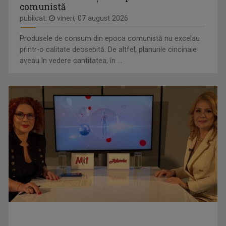
comunistă
publicat:
vineri, 07 august 2026
Produsele de consum din epoca comunistă nu excelau
printr-o calitate deosebită. De altfel, planurile cincinale
aveau în vedere cantitatea, în ...
FILMUL ROMÂNESC
Săptămână de săptămână, TVR
LA TVRI
Internaţional ...
ANGELA
Angela Avram lucrează pentru TVR din anul
AVRAM
...