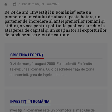
publicat: marţi, 03 iunie 2025
De 24 de ani, „Investiţi în România!” este un
promotor al mediului de afaceri peste hotare, un
partener de încredere al antreprenorilor români și
străini, o voce pentru politicile publice care duc la
atragerea de capital şi un susţinător al exporturilor
de produse şi servicii de calitate.
CRISTINA LEORENȚ
O zi de marţi, 1 august 2000. Eu studentă. Ea, însăşi
Televiziunea Română. Cu o deschidere faţă de zona
economică, greu de înţeles de cei ...
INVESTIŢI ÎN ROMÂNIA!
Investiţi în România! este un promotor al mediului de