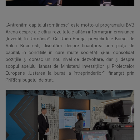
„Antrenăm capitalul românesc” este motto-ul programului BVB
Arena despre ale cărui rezultatele aflăm informaţii în emisiunea
„Investiţi în România!”. Cu Radu Hanga, preşedintele Bursei de
Valori Bucureşti, discutăm despre finanţarea prin piaţa de
capital, în condiţiile în care multe societăți şi-au consolidat
poziţiile şi doresc un nou nivel de dezvoltare, dar şi despre
scopul apelului lansat de Ministerul Investițiilor şi Proiectelor
Europene „Listarea la bursă a întreprinderilor”, finanţat prin
PNRR şi bugetul de stat.