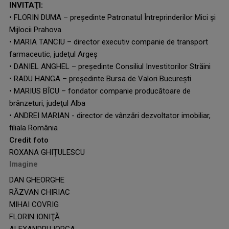
INVITAŢI:
•
FLORIN DUMA – preşedinte Patronatul Întreprinderilor Mici şi
Mijlocii Prahova
•
MARIA TANCIU – director executiv companie de transport
farmaceutic, judeţul Argeş
•
DANIEL ANGHEL – preşedinte Consiliul Investitorilor Străini
•
RADU HANGA – preşedinte Bursa de Valori Bucureşti
•
MARIUS BÎCU – fondator companie producătoare de
brânzeturi, judeţul Alba
•
ANDREI MARIAN - director de vânzări dezvoltator imobiliar,
filiala România
Credit foto
ROXANA GHIŢULESCU
Imagine
DAN GHEORGHE
RĂZVAN CHIRIAC
MIHAI COVRIG
FLORIN IONIŢĂ
ALEXANDRU IORGA