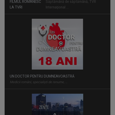
UN DOCTOR PENTRU DUMNEAVOASTRĂ
Medicii români, specialiști de renume, ...
PREZENŢE ROMÂNEŞTI
Este un proiect editorial dedicat ...