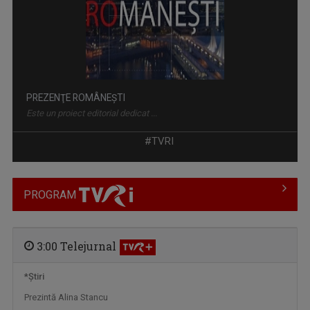
DISCOVER ROMANIA
Prin această serie de emisiuni, Televiziunea ...
#TVRI
PROGRAM
3:00 Telejurnal
*Ştiri
Prezintă Alina Stancu
INVESTIŢI ÎN
Investiţi în România! este un promotor