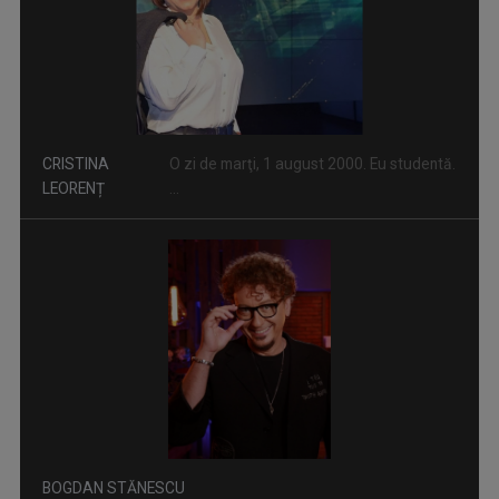
LUMEA ŞI NOI
Una dintre cele mai longevive producţii ale ...
BOGDAN STĂNESCU
În 2022, Bogdan Stănescu a fost gazda ...
A DOUA EMIGRARE
Povești spectaculoase ale românilor care s-au ...
CORINA DOBRE
În prezent, este gazda emisiunii "A doua ...