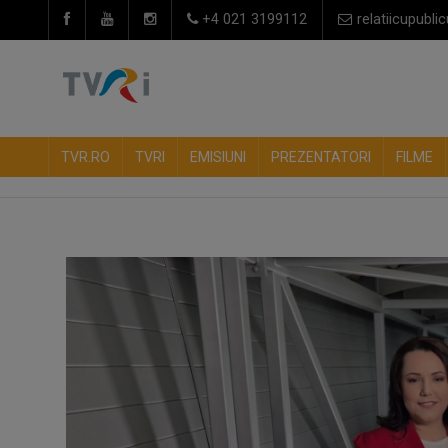
+4 021 3199112
relatiicupublic
TVR.RO
TVRI
EMISIUNI
PREZENTATORI
FILME