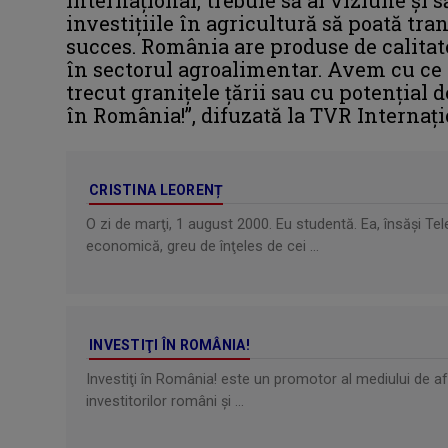
investiţiile în agricultură să poată tr
succes. România are produse de calitate
în sectorul agroalimentar. Avem cu ce
trecut graniţele ţării sau cu potenţial 
în România!”, difuzată la TVR Internaţio
CRISTINA LEORENȚ
O zi de marţi, 1 august 2000. Eu studentă. Ea, însăşi 
economică, greu de înţeles de cei ...
INVESTIŢI ÎN ROMÂNIA!
Investiţi în România! este un promotor al mediului de a
investitorilor români și ...