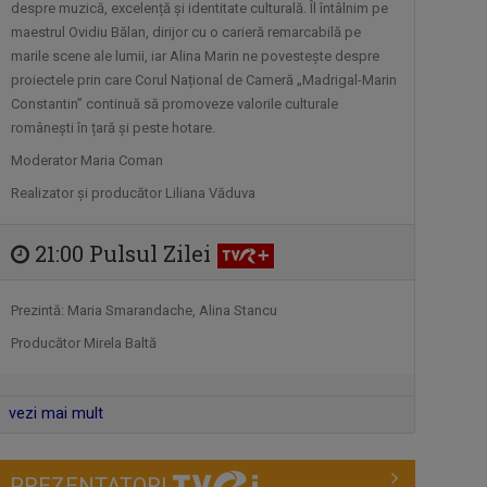
Prin această serie de emisiuni,
despre muzică, excelență și identitate culturală. Îl întâlnim pe
Televiziunea ...
maestrul Ovidiu Bălan, dirijor cu o carieră remarcabilă pe
marile scene ale lumii, iar Alina Marin ne povesteşte despre
proiectele prin care Corul Național de Cameră „Madrigal-Marin
UN DOCTOR PENTRU
Constantin” continuă să promoveze valorile culturale
DUMNEAVOASTRĂ
românești în țară și peste hotare.
Medicii români, specialiști de renume, ...
Moderator Maria Coman
Realizator şi producător Liliana Văduva
INVESTIŢI ÎN
Investiţi în România!
ROMÂNIA!
este un promotor al ...
21:00 Pulsul Zilei
Prezintă: Maria Smarandache, Alina Stancu
A DOUA EMIGRARE
Producător Mirela Baltă
Povești spectaculoase ale românilor
care s-au ...
vezi mai mult
INFO DIASPORA
Este principalul program informativ al
PREZENTATORI