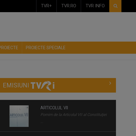
TVR+
TVR.RO
TVR INFO
PROIECTE
PROIECTE SPECIALE
EMISIUNI
FILMUL
Săptămână de
ROMÂNESC
săptămână, TVR
LA TVRI
Internaţional ...