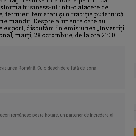
ansforma business-ul într-o afacere de
, fermieri temerari și o tradiție puternică
 ne mândri. Despre alimente care au
de export, discutăm în emisiunea „Investiţi
nal, marți, 28 octombrie, de la ora 21:00.
Televiziunea Română. Cu o deschidere faţă de zona
faceri românesc peste hotare, un partener de încredere al