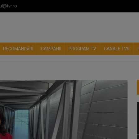
ul@tvr.ro
RECOMANDĂRI
CAMPANII
PROGRAM TV
CANALE TVR