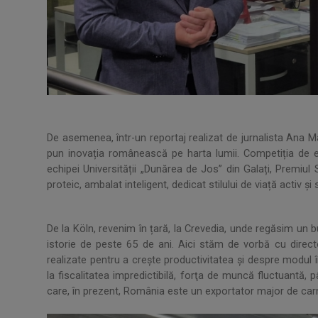
De asemenea, într-un reportaj realizat de jurnalista Ana M
pun inovația românească pe harta lumii. Competiția de 
echipei Universității „Dunărea de Jos” din Galați, Premiu
proteic, ambalat inteligent, dedicat stilului de viață activ și 
De la Köln, revenim în țară, la Crevedia, unde regăsim un b
istorie de peste 65 de ani. Aici stăm de vorbă cu director
realizate pentru a creşte productivitatea şi despre modul
la fiscalitatea impredictibilă, forţa de muncă fluctuantă, 
care, în prezent, România este un exportator major de carn