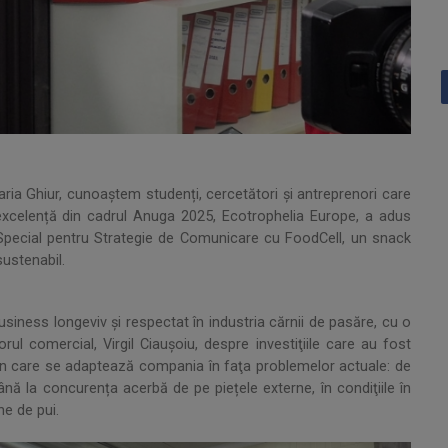
aria Ghiur, cunoaştem studenți, cercetători și antreprenori care
excelență din cadrul Anuga 2025, Ecotrophelia Europe, a adus
l Special pentru Strategie de Comunicare cu FoodCell, un snack
sustenabil.
usiness longeviv și respectat în industria cărnii de pasăre, cu o
ul comercial, Virgil Ciaușoiu, despre investiţiile care au fost
 în care se adaptează compania în faţa problemelor actuale: de
până la concurența acerbă de pe piețele externe, în condiţiile în
e de pui.