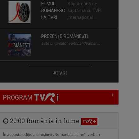
PREZENŢE ROMÂNEŞTI
Este un proiect editorial dedicat ...
LUMEA
Una dintre cele mai
ŞI NOI
longevive producţii ale ...
LA UN PAS DE ROMÂNIA
#TVRI
Singura emisiune tv dedicată românilor
care ...
PROGRAM
TERASA URBANĂ
Muzica de calitate, invitații speciali, ...
20:00 România în lume
DISCOVER ROMANIA
În această ediție a emisiunii „România în lume”, vorbim