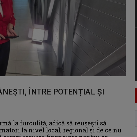
EȘTI, ÎNTRE POTENȚIAL ȘI
mă la furculiţă, adică să reuşeşti să
tori la nivel local, regional şi de ce nu
să atragi resurse financiare pentru ca