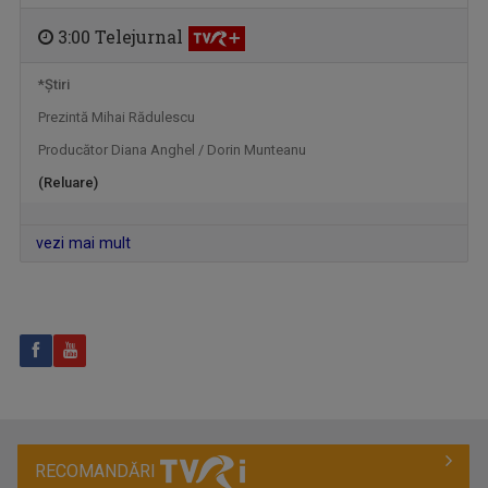
3:00 Telejurnal
*Ştiri
Prezintă Mihai Rădulescu
Producător Diana Anghel / Dorin Munteanu
MĂRIUCA MIHĂILESCU
(Reluare)
Măriuca Mihăilescu este jurnalist la ...
vezi mai mult
RECOMANDĂRI
CORINA DOBRE
În prezent, este gazda emisiunii "A doua ...