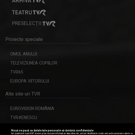
PRESELECȚII
Proiecte speciale
OMUL ANULUI
TELEVIZIUNEA COPIILOR
TVR65
EUROPA VIITORULUI
Alte site-uri TVR
EUROVISION ROMÂNIA
TVR#ENESCU
CERBUL DE AUR
Nouă ne pasă ca datele tale personale să rămână confidențiale
Noi și partenerii noștri
657
stocăm și/sau accesăm informații pe dispozitivul dvs., precum identificatorii cookie unici pentru prelucrarea datelor cu