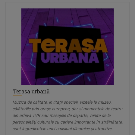
Terasa urbană
Muzica de calitate, invitații speciali, vizitele la muzeu,
călătoriile prin orașe europene, dar şi momentele de teatru
din arhiva TVR sau mesajele de departe, venite de la
personalităţi culturale cu cariere importante în străinătate,
sunt ingredientele unei emisiuni dinamice şi atractive.