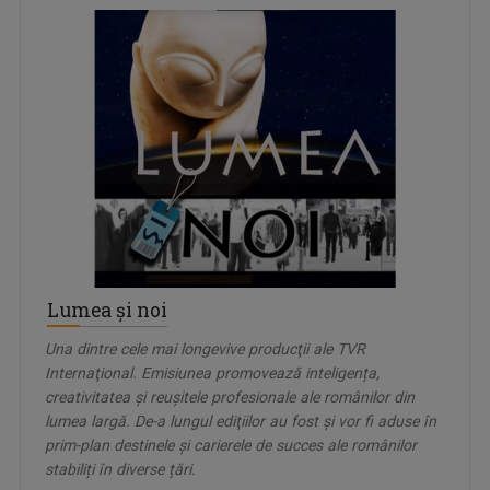
Lumea şi noi
Una dintre cele mai longevive producţii ale TVR
Internaţional. Emisiunea promovează inteligența,
creativitatea și reușitele profesionale ale românilor din
lumea largă. De-a lungul ediţiilor au fost şi vor fi aduse în
prim-plan destinele şi carierele de succes ale românilor
stabiliți în diverse țări.