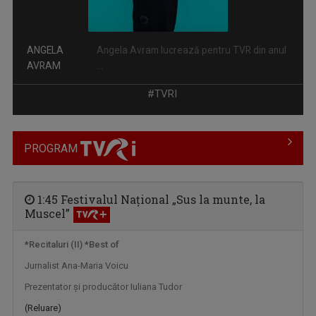
ANGELA
Angela Avram lucrează pentru TVR din anul
AVRAM
...
#TVRI
PROGRAM
1:45 Festivalul Naţional „Sus la munte, la
Muscel”
MIHAELA CRĂCIUN
Mihaela Crăciun (n. 1970, Reuseni, Suceava) ...
*Recitaluri (II) *Best of
Jurnalist Ana-Maria Voicu
Prezentator şi producător Iuliana Tudor
(Reluare)