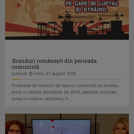
LUMEA ŞI NOI
Una dintre cele mai longevive producţii ale ...
MĂRIUCA MIHĂILESCU
Măriuca Mihăilescu este jurnalist la ...
Branduri românești din perioada
comunistă
publicat:
vineri, 07 august 2026
Produsele de consum din epoca comunistă nu excelau
printr-o calitate deosebită. De altfel, planurile cincinale
aveau în vedere cantitatea, în ...
INVESTIŢI ÎN
Investiţi în România! este un promotor
ROMÂNIA!
al ...