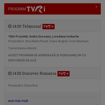
PROGRAM
14:00 Telejurnal
*Ştiri
Prezintă: Andra Soceanu, Loredana Iordache
Producători: Ana-Maria Panait, Diana Anghel, Dorin Muntean
FILMUL ROMÂNESC
Săptămână de săptămână, TVR
Transmisiune directă
LA TVRI
Internaţional ...
ACEST PROGRAM SE ADRESEAZĂ ŞI PERSOANELOR CU
DEFICIENŢE DE AUZ
14:50 Discover Romania
Producător Diana Ilica
vezi mai mult