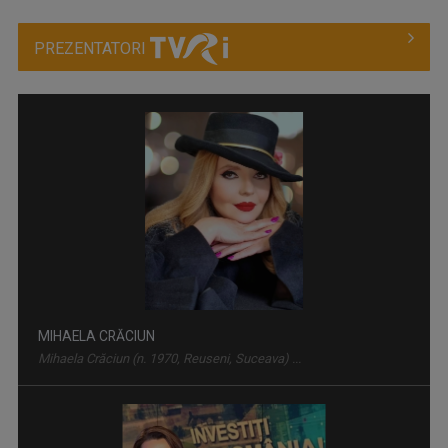
UN DOCTOR PENTRU DUMNEAVOASTRĂ
PREZENTATORI
Medicii români, specialiști de renume, ...
LA UN PAS DE ROMÂNIA
CRISTINA
O zi de marţi, 1 august 2000. Eu studentă.
Singura emisiune tv dedicată românilor care ...
LEORENȚ
...