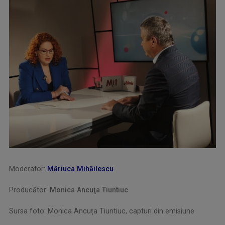
Moderator:
Măriuca Mihăilescu
Producător:
Monica Ancuţa Tiuntiuc
Sursa foto: Monica Ancuța Tiuntiuc, capturi din emisiune