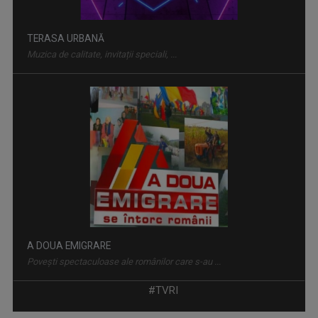
A DOUA EMIGRARE
Povești spectaculoase ale românilor care s-au ...
DISCOVER ROMANIA
Prin această serie de emisiuni, Televiziunea ...
#TVRI