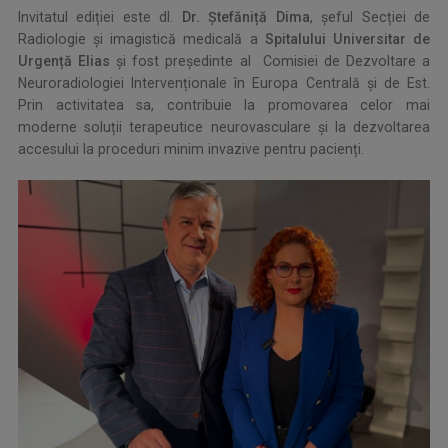
Invitatul ediției este dl.
Dr.
Ș
tef
ă
ni
ț
ă
Dima
, șeful Secției de
Radiologie și imagistică medicală a
Spitalului Universitar de
Urgen
ț
ă
Elias
și fost președinte al Comisiei de Dezvoltare a
Neuroradiologiei Intervenționale în Europa Centrală și de Est.
Prin activitatea sa, contribuie la promovarea celor mai
moderne soluții terapeutice neurovasculare și la dezvoltarea
accesului la proceduri minim invazive pentru pacienți.