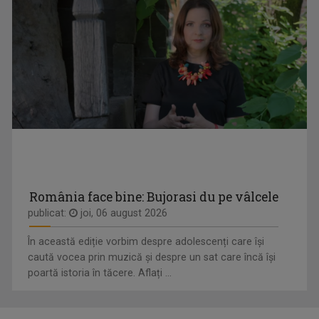
MIHAELA CRĂCIUN
Mihaela Crăciun (n. 1970, Reuseni, Suceava) ...
România face bine: Bujorasi du pe vâlcele
publicat:
joi, 06 august 2026
În această ediție vorbim despre adolescenți care își
caută vocea prin muzică și despre un sat care încă își
poartă istoria în tăcere. Aflați ...