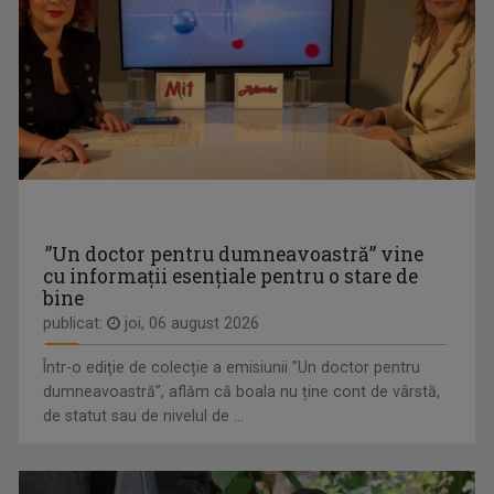
CORINA DOBRE
În prezent, este gazda emisiunii "A doua ...
”Un doctor pentru dumneavoastră” vine
cu informații esențiale pentru o stare de
bine
BOGDAN STĂNESCU
publicat:
joi, 06 august 2026
În 2022, Bogdan Stănescu a fost gazda ...
Într-o ediţie de colecție a emisiunii ”Un doctor pentru
dumneavoastră”, aflăm că boala nu ține cont de vârstă,
de statut sau de nivelul de ...