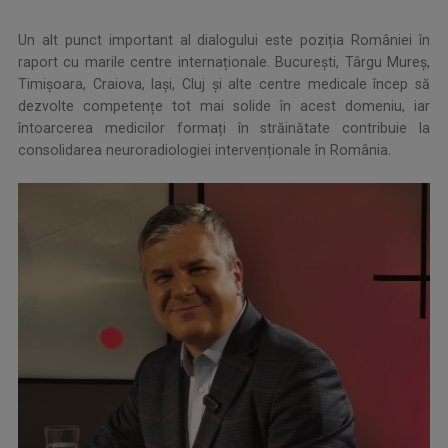
Un alt punct important al dialogului este poziția României în
raport cu marile centre internaționale. București, Târgu Mureş,
Timișoara, Craiova, Iaşi, Cluj și alte centre medicale încep să
dezvolte competențe tot mai solide în acest domeniu, iar
întoarcerea medicilor formați în străinătate contribuie la
consolidarea neuroradiologiei intervenționale în România.