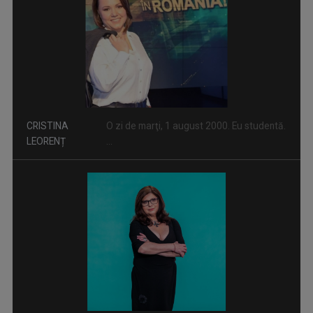
ARTICOLUL VII
ANGELA
Angela Avram lucrează pentru TVR din anul
Pornim de la Articolul VII al Constituţiei ...
AVRAM
...