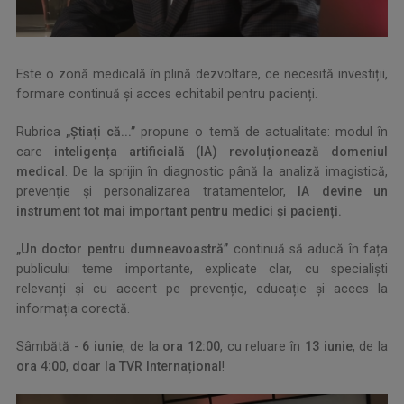
Este o zonă medicală în plină dezvoltare, ce necesită investiții,
formare continuă și acces echitabil pentru pacienți.
Rubrica
„
Ș
tia
ț
i că...”
propune o temă de actualitate: modul în
care
inteligen
ț
a artificial
ă
(IA) revolu
ț
ioneaz
ă
domeniul
medical
. De la sprijin în diagnostic până la analiză imagistică,
prevenție și personalizarea tratamentelor,
IA devine un
instrument tot mai important pentru medici
ș
i pacien
ț
i.
„Un doctor pentru dumneavoastră”
continuă să aducă în fața
publicului teme importante, explicate clar, cu specialiști
relevanți și cu accent pe prevenție, educație și acces la
informația corectă.
Sâmbătă -
6 iunie
, de la
ora 12:00
, cu reluare în
13 iunie
, de la
ora 4:00
,
doar la TVR Interna
ț
ional
!