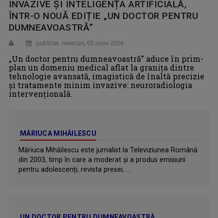
INVAZIVE ȘI INTELIGENȚA ARTIFICIALĂ,
ÎNTR-O NOUĂ EDIȚIE „UN DOCTOR PENTRU
DUMNEAVOASTRĂ”
publicat: miercuri, 03 iunie 2026
„Un doctor pentru dumneavoastră” aduce în prim-
plan un domeniu medical aflat la granița dintre
tehnologie avansată, imagistică de înaltă precizie
și tratamente minim invazive: neuroradiologia
intervențională.
MĂRIUCA MIHĂILESCU
Măriuca Mihăilescu este jurnalist la Televiziunea Română
din 2003, timp în care a moderat şi a produs emisiuni
pentru adolescenți, revista presei, ...
UN DOCTOR PENTRU DUMNEAVOASTRĂ