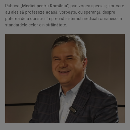
Rubrica
„Medici pentru România”
, prin vocea specialiştilor care
au ales să profeseze
acasă
, vorbeşte, cu speranţă, despre
puterea de a construi împreună sistemul medical românesc la
standardele celor din străinătate.