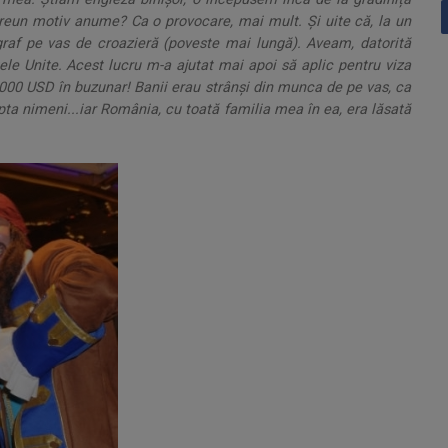
 vreun motiv anume? Ca o provocare, mai mult. Și uite că, la un
raf pe vas de croazieră (poveste mai lungă). Aveam, datorită
ele Unite. Acest lucru m-a ajutat mai apoi să aplic pentru viza
 7000 USD în buzunar! Banii erau strânși din munca de pe vas, ca
a nimeni...iar România, cu toată familia mea în ea, era lăsată