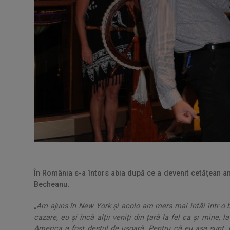
În România s-a întors abia după ce a devenit cetățean a
Becheanu.
„Am ajuns în New York și acolo am mers mai întâi într-o b
cazare, eu și încă alții veniți din țară la fel ca și mine,
America a fost destul de ușoară. Pentru că eu așa sunt,