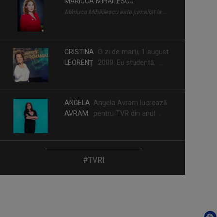
MĂRIUCA MIHĂILESCU
Măriuca Mihăilescu este jurnalist la ...
CRISTINA
O zi de marţi, 1 august
LEORENȚ
2000. Eu studentă. ...
ANGELA
Angela Avram lucrează
AVRAM
pentru TVR din anul ...
CORINA
În prezent, este gazda
#TVRI
DOBRE
emisiunii "A doua ...
MIHAELA CRĂCIUN
Mihaela Crăciun (n. 1970, Reuseni,