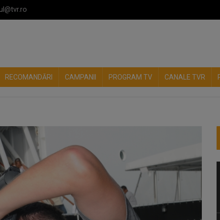
ul@tvr.ro
RECOMANDĂRI
CAMPANII
PROGRAM TV
CANALE TVR