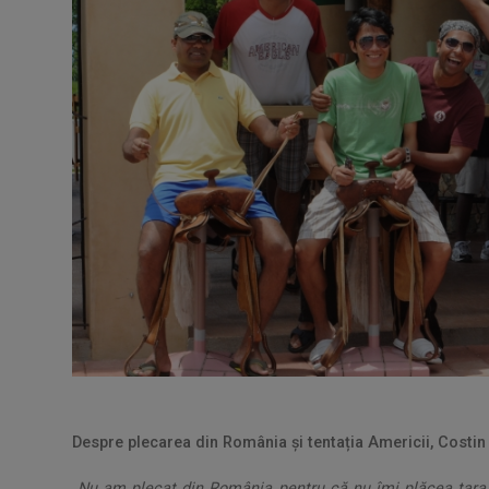
Despre plecarea din România și tentația Americii, Costin
„Nu am plecat din România pentru că nu îmi plăcea țara 