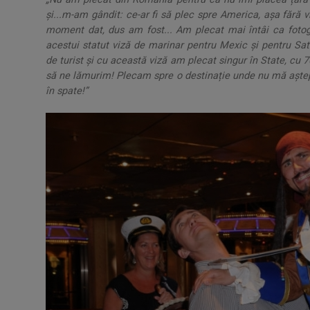
și...m-am gândit: ce-ar fi să plec spre America, așa fără
moment dat, dus am fost... Am plecat mai întâi ca fotog
acestui statut viză de marinar pentru Mexic și pentru Sat
de turist și cu această viză am plecat singur în State, cu
să ne lămurim! Plecam spre o destinație unde nu mă aștept
în spate!”