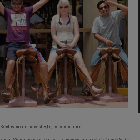
 Becheanu ne povestește, în continuare:
mea. Știam engleza binișor, o începusem încă de la grădiniță