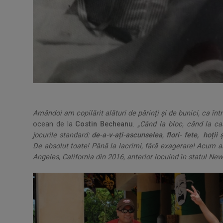
Amândoi am copilărit alături de părinți și de bunici, ca înt
ocean de la
Costin Becheanu
.
„Când la bloc, când la cas
jocurile standard:
de-a-v-ați-ascunselea
,
flori- fete, hoții ș
De absolut toate! Până la lacrimi, fără exagerare! Acum am
Angeles, California din 2016, anterior locuind în statul New