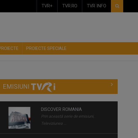
TVR+
TVR.RO
TVR INFO
PROIECTE
PROIECTE SPECIALE
EMISIUNI
DISCOVER ROMANIA
Prin această serie de emisiuni,
Televiziunea ...