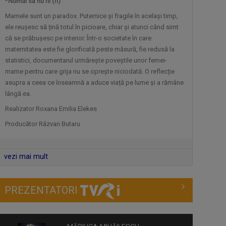
care s-au ...
*Numai să nu fii (II)
Mamele sunt un paradox. Puternice și fragile în același timp,
ele reușesc să țină totul în picioare, chiar și atunci când simt
ARTICOLUL VII
că se prăbușesc pe interior. Într-o societate în care
Pornim de la Articolul VII al Constituţiei
maternitatea este fie glorificată peste măsură, fie redusă la
...
statistici, documentarul urmărește poveștile unor femei-
mame pentru care grija nu se oprește niciodată. O reflecție
asupra a ceea ce înseamnă a aduce viață pe lume și a rămâne
lângă ea.
Realizator Roxana Emilia Elekes
Producător Răzvan Butaru
vezi mai mult
PREZENTATORI