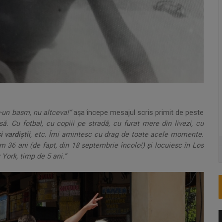
r-un basm, nu altceva!”
așa începe mesajul scris primit de peste
ă. Cu fotbal, cu copiii pe stradă, cu furat mere din livezi, cu
i vardiștii
, etc. Îmi amintesc cu drag de toate acele momente.
 36 ani (de fapt, din 18 septembrie încolo!) și locuiesc în Los
 York, timp de 5 ani.”