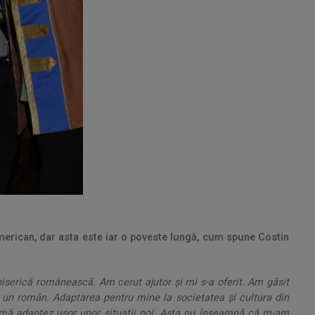
merican, dar asta este iar o poveste lungă, cum spune Costin
iserică românească. Am cerut ajutor și mi s-a oferit. Am găsit
 la un român. Adaptarea pentru mine la societatea și cultura din
 mă adaptez ușor unor situații noi. Asta nu înseamnă că m-am