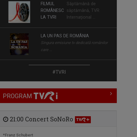
FILMUL
Săptămână de
ROMÂNESC
săptămână, TVR
LA TVRI
Internaţional ...
LA UN PAS DE ROMÂNIA
Singura emisiune tv dedicată românilor
care ...
PREZENŢE ROMÂNEŞTI
#TVRI
Este un proiect editorial dedicat ...
PROGRAM
INVESTIŢI ÎN
Investiţi în România!
ROMÂNIA!
este un promotor al ...
21:00 Concert SoNoRo
TERASA URBANĂ
*Franz Schubert