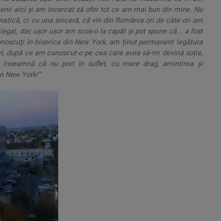
ii aici și am încercat să ofer tot ce am mai bun din mine. Nu
atică, ci cu una sinceră, că vin din România ori de câte ori am
legal, dar, ușor ușor am scos-o la capăt și pot spune că... a fost
cunoscuți în biserica din New York, am ținut permanent legătura
at, după ce am cunoscut-o pe cea care avea să-mi devină soție,
nseamnă că nu port în suflet, cu mare drag, amintirea și
n New York!”