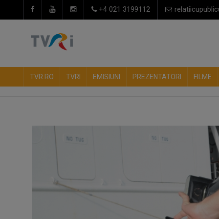
+4 021 3199112
relatiicupublic
TVR.RO
TVRI
EMISIUNI
PREZENTATORI
FILME