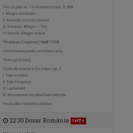
Muzica de calitate, invitații speciali, ...
Trio cu pian nr. 1 în Si bemol major, D. 898
I. Allegro moderato
II. Andante un poco mosso
INFO DIASPORA
III. Scherzo. Allegro — Trio
Este principalul program informativ al
IV. Rondo. Allegro vivace
TVR ...
*François Couperin (1668-1733)
Les Roseaux pentru acordeon solo
LUMEA
Una dintre cele mai
*George Enescu
ŞI NOI
longevive producţii ale ...
Octet de coarde în Do major, op. 7
I. Très modéré
II. Très fougueux
III. Lentement
UN DOCTOR PENTRU
IV. Mouvement de valse bien rythmée
DUMNEAVOASTRĂ
Medicii români, specialiști de renume, ...
Producător Valentina Băinţan
22:30 Dosar România
A DOUA EMIGRARE
Povești spectaculoase ale românilor