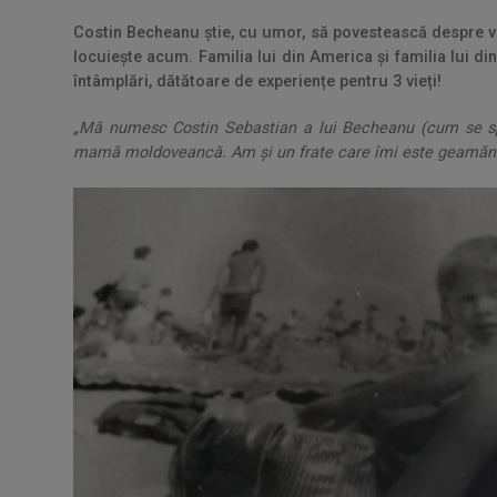
Costin Becheanu știe, cu umor, să povestească despre viaț
locuiește acum. Familia lui din America și familia lui din
întâmplări, dătătoare de experiențe pentru 3 vieți!
„Mă numesc Costin Sebastian a lui Becheanu (cum se spun
mamă moldoveancă. Am și un frate care îmi este geamăn