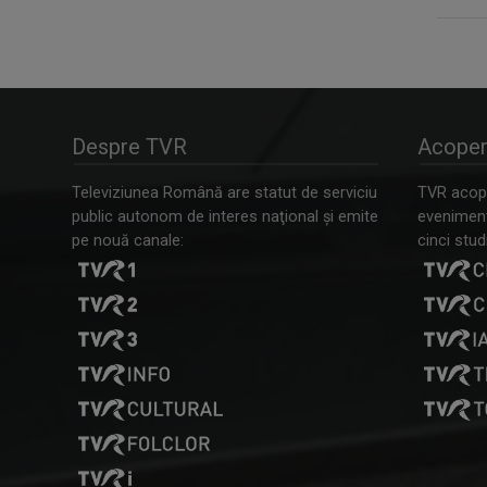
Despre TVR
Acoper
Televiziunea Română are statut de serviciu
TVR acope
public autonom de interes naţional şi emite
evenimente
pe nouă canale:
cinci studi