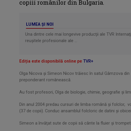
copiii românilor din Bulgaria.
LUMEA ŞI NOI
Una dintre cele mai longevive producţii ale TVR Internaţ
reușitele profesionale ale ...
Ediția este disponibilă online pe
TVR+
Olga Nicova și Simeon Nicov trăiesc în satul Gâmzova din su
preponderant românească.
Au fost profesori, Olga de biologie, chimie, geografie şi 
Din anul 2004 predau cursuri de limba română şi folclor, vo
(37 de copii). Conduc ansamblul folcloric de datini şi obic
Simeon a învăţat sute de copii să cânte la fluier şi trompet