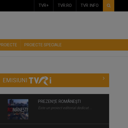
TVR+
TVR.RO
TVR INFO
PROIECTE
PROIECTE SPECIALE
EMISIUNI
PREZENŢE ROMÂNEŞTI
Este un proiect editorial dedicat ...