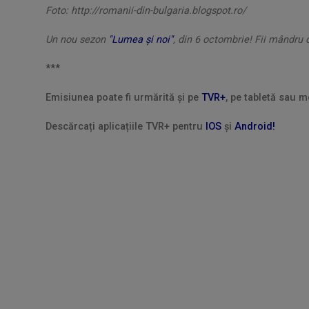
Foto: http://romanii-din-bulgaria.blogspot.ro/
Un nou sezon
"Lumea şi noi"
, din 6 octombrie! Fii mândru 
***
Emisiunea poate fi urmărită și pe
TVR+
, pe tabletă sau m
Descărcați aplicațiile TVR+ pentru
IOS
și
Android!