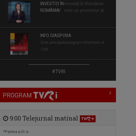
INVESTIŢI ÎN
Investiţi în România!
ROMÂNIA!
este un promotor al ...
INFO DIASPORA
Este principalul program informativ al
TVR ...
TERASA URBANĂ
#TVRI
Muzica de calitate, invitații speciali, ...
PROGRAM
DISCOVER ROMANIA
Prin această serie de emisiuni,
Televiziunea ...
9:00 Telejurnal matinal
LA UN PAS DE ROMÂNIA
*Partea a III-a