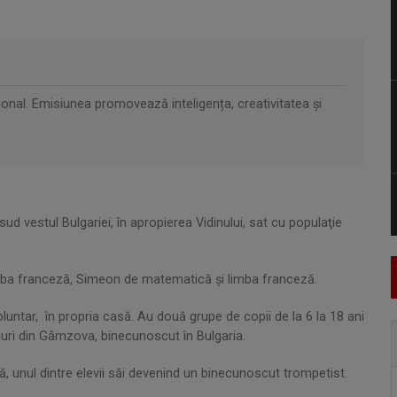
ional. Emisiunea promovează inteligența, creativitatea și
d vestul Bulgariei, în apropierea Vidinului, sat cu populaţie
limba franceză, Simeon de matematică şi limba franceză.
luntar, în propria casă. Au două grupe de copii de la 6 la 18 ani
eiuri din Gâmzova, binecunoscut în Bulgaria.
ă, unul dintre elevii săi devenind un binecunoscut trompetist.