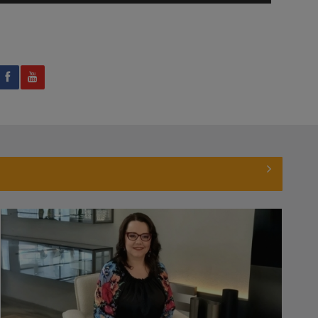
...
CORINA
În prezent, este gazda
DOBRE
emisiunii "A doua ...
ANGELA
Angela Avram lucrează
AVRAM
pentru TVR din anul ...
MIHAELA CRĂCIUN
Mihaela Crăciun (n. 1970, Reuseni,
Suceava) ...
ANA MARIA GHIUR
Anul 2011 a fost decisiv pentru mine.
Din luna ...