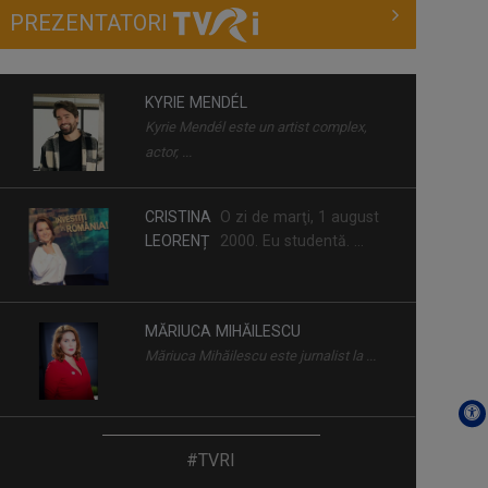
care s-au ...
PREZENTATORI
UN DOCTOR PENTRU
DUMNEAVOASTRĂ
KYRIE MENDÉL
Medicii români, specialiști de renume, ...
Kyrie Mendél este un artist complex,
actor, ...
CRISTINA
O zi de marţi, 1 august
LEORENȚ
2000. Eu studentă. ...
MĂRIUCA MIHĂILESCU
Măriuca Mihăilescu este jurnalist la ...
BOGDAN STĂNESCU
#TVRI
În 2022, Bogdan Stănescu a fost gazda