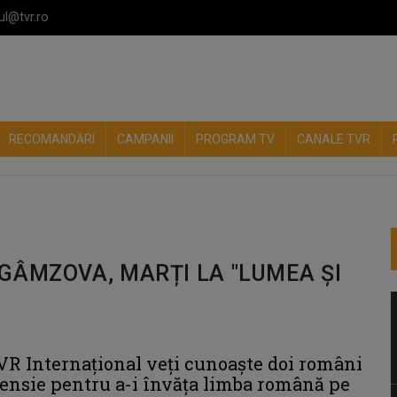
ul@tvr.ro
RECOMANDĂRI
CAMPANII
PROGRAM TV
CANALE TVR
GÂMZOVA, MARȚI LA "LUMEA ȘI
 TVR Internațional veți cunoaște doi români
 pensie pentru a-i învăța limba română pe