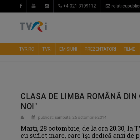
+4 021 3199112
relatiicupublic
TVR.RO
TVRI
EMISIUNI
PREZENTATORI
FILME
CLASA DE LIMBA ROMÂNĂ DIN 
NOI"
publicat: sâmbătă, 25 octombrie 2014
Marți, 28 octombrie, de la ora 20.30, la
cu suflet mare, care își dedică anii de