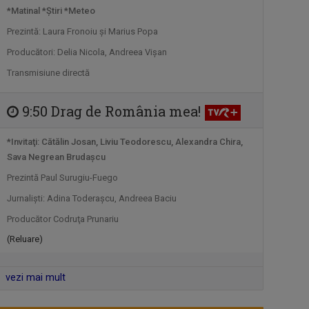
Singura emisiune tv dedicată românilor
*Matinal *Ştiri *Meteo
care ...
Prezintă: Laura Fronoiu şi Marius Popa
Producători: Delia Nicola, Andreea Vişan
ARTICOLUL VII
Transmisiune directă
Pornim de la Articolul VII al Constituţiei
...
9:50 Drag de România mea!
LUMEA
Una dintre cele mai
*Invitaţi: Cătălin Josan, Liviu Teodorescu, Alexandra Chira,
ŞI NOI
longevive producţii ale ...
Sava Negrean Brudaşcu
Prezintă Paul Surugiu-Fuego
Jurnalişti: Adina Toderaşcu, Andreea Baciu
FILMUL
Săptămână de
Producător Codruţa Prunariu
ROMÂNESC
săptămână, TVR
LA TVRI
Internaţional ...
(Reluare)
vezi mai mult
A DOUA EMIGRARE
Povești spectaculoase ale românilor