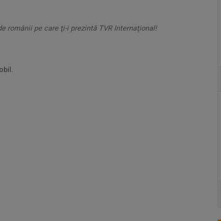
de românii pe care ţi-i prezintă TVR Internaţional!
obil.